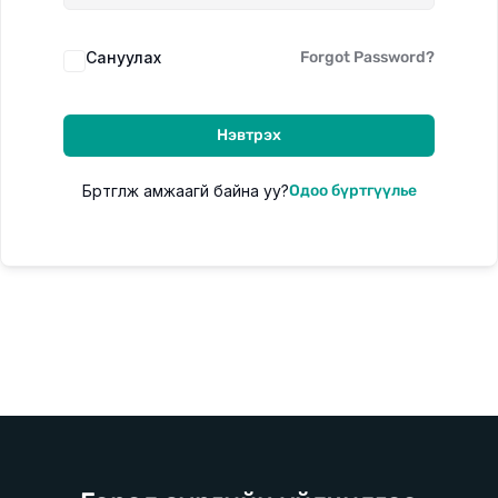
Сануулах
Forgot Password?
Цахим сургалт
Цаг хугацаа орон зайнаас үл хамааран суралцах
Нэвтрэх
боломжтой цахим сургалт
Бүртгүүлж амжаагүй байна уу?
Одоо бүртгүүлье
Танхимын сургалт
Богино хугацаанд цогц мэдлэг олгох 7 хоногийн танхимын
сургалт