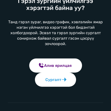
Гэрэл зургийн үйлчилгээ
хэрэгтэй байна уу?
Танд гэрэл зураг, видео график, хэвлэлийн ямар
нэгэн үйлчилгээ хэрэгтэй бол бидэнтэй
холбогдоорой. Эсвэл та гэрэл зургийн сургалт
сонирхож байвал сургалт гэсэн цэсрүү
зочлоорой.
Алив ярилцая
Сургалт