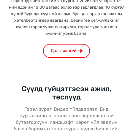
Гэрэл зургийн танхимын сургалт 2025 оны 9 сарын 17-
ний өдрийн 18:00 цагаас эхлэхээр зарлагдлаа. 10 хүртэл
хүний бүрэлдэхүүнтэй ажлын бус цагаар анхан шатны
хөтөлбөртэйгөөр явагдана. Өөрийгөө хөгжүүлэхийг
хүссэн гэрэл зураг сонирхогч, гэрэл зурагчин хэн
бүхнийг урьж байна.
Дэлгэрэнгүй
Сүүлд гүйцэтгэсэн ажил,
төслүүд
Гэрэл зураг, Видео Үйлдвэрлэл: Бид
сурталчилгаа, арилжааны зориулалттай
бүтээгдэхүүн, ландшафт, хөрөг, үйл явдлын
болон баримтат гэрэл зураг, видео бичлэгийг