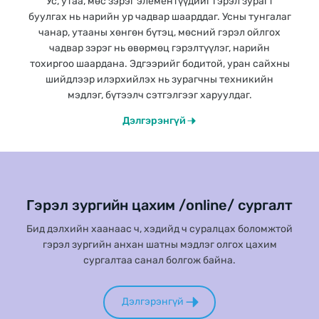
Ус, утаа, мөс зэрэг элементүүдийг гэрэл зурагт
буулгах нь нарийн ур чадвар шаарддаг. Усны тунгалаг
чанар, утааны хөнгөн бүтэц, мөсний гэрэл ойлгох
чадвар зэрэг нь өвөрмөц гэрэлтүүлэг, нарийн
тохиргоо шаардана. Эдгээрийг бодитой, уран сайхны
шийдлээр илэрхийлэх нь зурагчны техникийн
мэдлэг, бүтээлч сэтгэлгээг харуулдаг.
Дэлгэрэнгүй
Гэрэл зургийн цахим /online/ сургалт
Бид дэлхийн хаанаас ч, хэдийд ч суралцах боломжтой
гэрэл зургийн анхан шатны мэдлэг олгох цахим
сургалтаа санал болгож байна.
Дэлгэрэнгүй