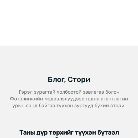
Блог, Стори
Гэрэл зурагтай холбоотой зөвлөгөө болон
Фотолинкийн мэдээлэлүүдээс гадна агентлагын
урын санд байгаа түүхэн зургууд бүхий стори.
Гэрэл зураг
Таны дүр төрхийг түүхэн бүтээл