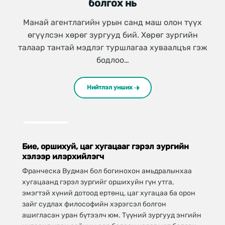
болгох нь
Манай агентлагийн урын санд маш олон түүх
өгүүлсэн хөрөг зургууд бий. Хөрөг зургийн
талаар тантай мэдлэг туршлагаа хуваалцъя гэж
бодлоо…
Нийтлэл унших
Гэрэл зураг
Бие, оршихуй, цаг хугацааг гэрэл зургийн
М
хэлээр илэрхийлэгч
ө
з
Франческа Вудман бол богинохон амьдралынхаа
М
хугацаанд гэрэл зургийг оршихуйн гүн утга,
ө
эмэгтэй хүний дотоод ертөнц, цаг хугацаа ба орон
н
зайг судлах философийн хэрэгсэл болгон
т
ашигласан уран бүтээлч юм. Түүний зургууд энгийн