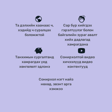
Та дэлхийн хаанаас ч,
Сар бүр хийгдэх
хэдийд ч суралцах
гэрэлтүүлэг болон
боломжтой
байгалийн зураг авалт
хийх дадлагад
хамрагдана
Танхимын сургалтанд
Сонирхолтой видео
хамрагдах үед
хичээлүүд видео
хөнгөлөлт эдлэнэ
контентууд
Сонирхол нэгт найз
нөхөд, эвэнт арга
хэмжээ