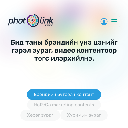
Skip
to
content
Бид таны брэндийн үнэ цэнийг
гэрэл зураг, видео контентоор
төгс илэрхийлнэ.
Брэндийн бүтээлч контент
HoReCa marketing contents
Хөрөг зураг
Хуримын зураг