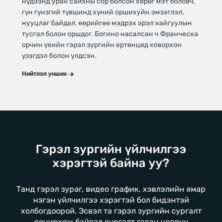
нүдээнд уран сайхны сор болсон хөрөг мэт боловч,
Н
гүн гүнзгий түвшинд хүний оршихуйн эмзэглэл,
нууцлаг байдал, өөрийгөө мэдрэх эрэл хайгуулын
тусгал болон оршдог. Богино насалсан ч Франческа
орчин үеийн гэрэл зургийн ертөнцөд ховорхон
үзэгдэл болон үлдсэн.
Нийтлэл унших
Гэрэл зургийн үйлчилгээ
хэрэгтэй байна уу?
Танд гэрэл зураг, видео график, хэвлэлийн ямар
нэгэн үйлчилгээ хэрэгтэй бол бидэнтэй
холбогдоорой. Эсвэл та гэрэл зургийн сургалт
сонирхож байвал сургалт гэсэн цэсрүү