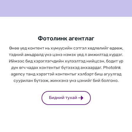
Фотолинк агентлаг
Өнөө үед контент нь хүмүүсийн сэтгэл хөдлөлийг өдөөж,
тэдний амьдралд үнэ цэнэ нэмэх үед л амжилтад хүрдэг.
Иймээс бид хэрэглэгчдийн хүлээлтэд нийцсэн, бодит үр
дүн өгч чадах контентыг бүтээхэд анхаардаг. Photolink
agency танд хэрэгтэй контентыг хэлбэрт биш агуулгад
суурилан бүтээж, жинхэнэ үнэ цэнийг бий болгоно.
Бидний тухай