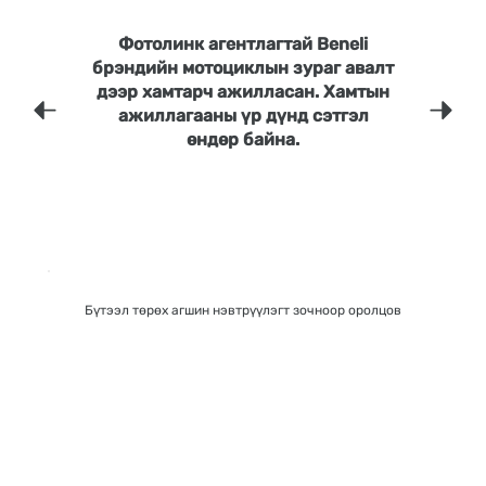
Фотолинк агентлагтай Beneli
брэндийн мотоциклын зураг авалт
дээр хамтарч ажилласан. Хамтын
ажиллагааны үр дүнд сэтгэл
өндөр байна.
Бүтээл төрөх агшин нэвтрүүлэгт зочноор оролцов