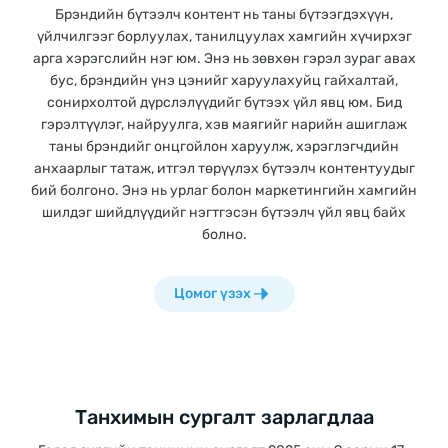
Брэндийн бүтээлч контент нь таны бүтээгдэхүүн,
үйлчилгээг борлуулах, танилцуулах хамгийн хүчирхэг
Цахим сургалт
арга хэрэгслийн нэг юм. Энэ нь зөвхөн гэрэл зураг авах
Цаг хугацаа орон зайнаас үл хамааран суралцах боломжтой
бус, брэндийн үнэ цэнийг харуулахуйц гайхалтай,
цахим сургалт
сонирхолтой дүрслэлүүдийг бүтээх үйл явц юм. Бид
гэрэлтүүлэг, найруулга, хэв маягийг нарийн ашиглаж
таны брэндийг онцгойлон харуулж, хэрэглэгчдийн
Танхимын сургалт
анхаарлыг татаж, итгэл төрүүлэх бүтээлч контентуудыг
Богино хугацаанд цогц мэдлэг олгох 7 хоногийн танхимын
бий болгоно. Энэ нь урлаг болон маркетингийн хамгийн
сургалт
шилдэг шийдлүүдийг нэгтгэсэн бүтээлч үйл явц байх
болно.
Цомог үзэх
Танхимын сургалт зарлагдлаа