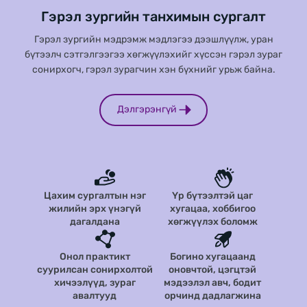
Гэрэл зургийн танхимын сургалт
Гэрэл зургийн мэдрэмж мэдлэгээ дээшлүүлж, уран
бүтээлч сэтгэлгээгээ хөгжүүлэхийг хүссэн гэрэл зураг
сонирхогч, гэрэл зурагчин хэн бүхнийг урьж байна.
Дэлгэрэнгүй
Цахим сургалтын нэг
Үр бүтээлтэй цаг
жилийн эрх үнэгүй
хугацаа, хоббигоо
дагалдана
хөгжүүлэх боломж
Онол практикт
Богино хугацаанд
суурилсан сонирхолтой
оновчтой, цэгцтэй
хичээлүүд, зураг
мэдээлэл авч, бодит
авалтууд
орчинд дадлагжина