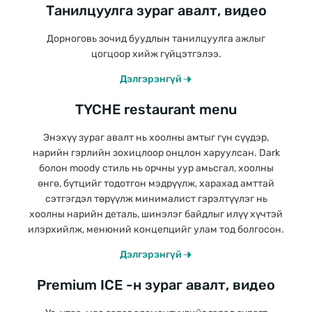
Танилцуулга зураг авалт, видео
Дорноговь зочид буудлын танилцуулга ажлыг
цогцоор хийж гүйцэтгэлээ.
Дэлгэрэнгүй
TYCHE restaurant menu
Энэхүү зураг авалт нь хоолны амтыг гүн сүүдэр,
нарийн гэрлийн зохицлоор онцлон харуулсан. Dark
болон moody стиль нь орчны уур амьсгал, хоолны
өнгө, бүтцийг тодотгон мэдрүүлж, харахад амттай
сэтгэгдэл төрүүлж минималист гэрэлтүүлэг нь
хоолны нарийн деталь, шинэлэг байдлыг илүү хүчтэй
илэрхийлж, менюний концепцийг улам тод болгосон.
Дэлгэрэнгүй
Premium ICE -н зураг авалт, видео