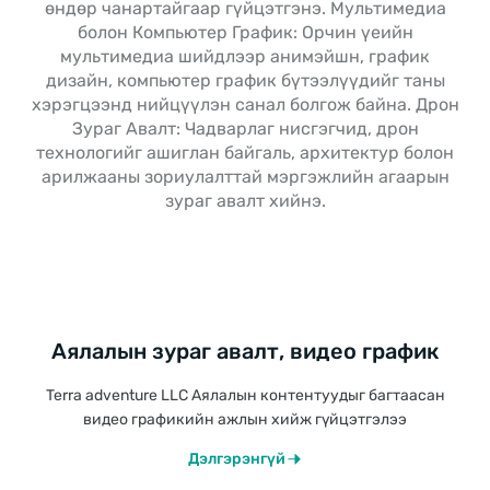
өндөр чанартайгаар гүйцэтгэнэ. Мультимедиа
болон Компьютер График: Орчин үеийн
мультимедиа шийдлээр анимэйшн, график
дизайн, компьютер график бүтээлүүдийг таны
хэрэгцээнд нийцүүлэн санал болгож байна. Дрон
Зураг Авалт: Чадварлаг нисгэгчид, дрон
технологийг ашиглан байгаль, архитектур болон
арилжааны зориулалттай мэргэжлийн агаарын
зураг авалт хийнэ.
Аялалын зураг авалт, видео график
Terra adventure LLC Аялалын контентуудыг багтаасан
видео графикийн ажлын хийж гүйцэтгэлээ
Дэлгэрэнгүй