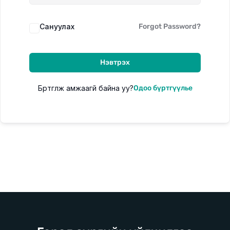
Сануулах
Forgot Password?
Цахим сургалт
Цаг хугацаа орон зайнаас үл хамааран суралцах
Нэвтрэх
боломжтой цахим сургалт
Бүртгүүлж амжаагүй байна уу?
Одоо бүртгүүлье
Танхимын сургалт
Богино хугацаанд цогц мэдлэг олгох 7 хоногийн танхимын
сургалт