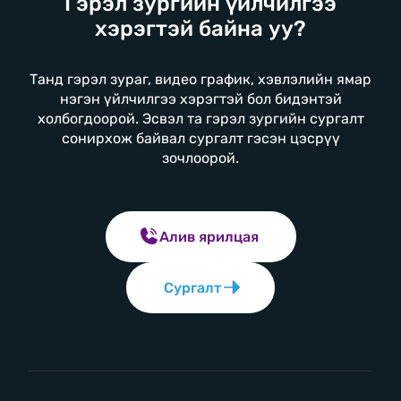
Гэрэл зургийн үйлчилгээ
хэрэгтэй байна уу?
Танд гэрэл зураг, видео график, хэвлэлийн ямар
нэгэн үйлчилгээ хэрэгтэй бол бидэнтэй
холбогдоорой. Эсвэл та гэрэл зургийн сургалт
сонирхож байвал сургалт гэсэн цэсрүү
зочлоорой.
Алив ярилцая
Сургалт