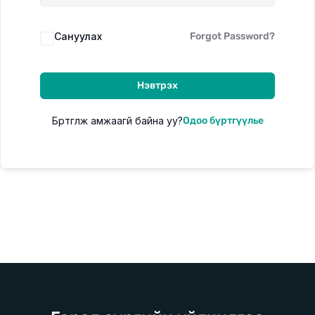
Сануулах
Forgot Password?
Цахим сургалт
Цаг хугацаа орон зайнаас үл хамааран суралцах
Нэвтрэх
боломжтой цахим сургалт
Бүртгүүлж амжаагүй байна уу?
Одоо бүртгүүлье
Танхимын сургалт
Богино хугацаанд цогц мэдлэг олгох 7 хоногийн танхимын
сургалт