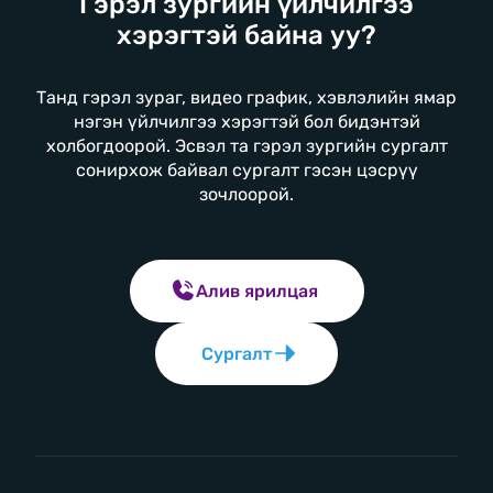
Гэрэл зургийн үйлчилгээ
хэрэгтэй байна уу?
Танд гэрэл зураг, видео график, хэвлэлийн ямар
нэгэн үйлчилгээ хэрэгтэй бол бидэнтэй
холбогдоорой. Эсвэл та гэрэл зургийн сургалт
сонирхож байвал сургалт гэсэн цэсрүү
зочлоорой.
Алив ярилцая
Сургалт