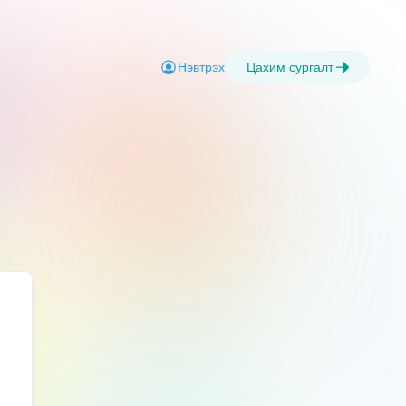
Нэвтрэх
Цахим сургалт