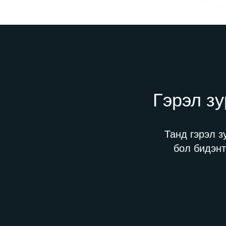
Гэрэл зу
Танд гэрэл з
бол бидэнт