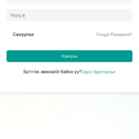
Сануулах
Forgot Password?
Нэвтрэх
Бүртгүүлж амжаагүй байна уу?
Одоо бүртгүүлье