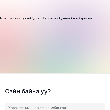
Эхлэл
Бидний тухай
Сургалт
Галлерей
Түвшээ блог
Харилцах
Сайн байна уу?