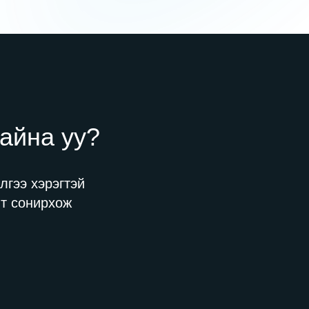
байна уу?
лгээ хэрэгтэй
лт сонирхож