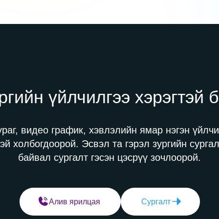
ргийн үйлчилгээ хэрэгтэй 
ураг, видео график, хэвлэлийн ямар нэгэн үйлчи
эй холбогдоорой. Эсвэл та гэрэл зургийн сурга
байвал сургалт гэсэн цэсрүү зочлоорой.
Алив ярилцая
Сургалт