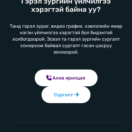
Гэрэл зургийн үйлчилгээ
хэрэгтэй байна уу?
Танд гэрэл зураг, видео график, хэвлэлийн ямар
нэгэн үйлчилгээ хэрэгтэй бол бидэнтэй
холбогдоорой. Эсвэл та гэрэл зургийн сургалт
сонирхож байвал сургалт гэсэн цэсрүү
зочлоорой.
Алив ярилцая
Сургалт