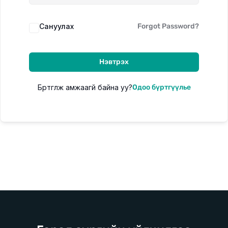
Сануулах
Forgot Password?
Цахим сургалт
Цаг хугацаа орон зайнаас үл хамааран суралцах
Нэвтрэх
боломжтой цахим сургалт
Бүртгүүлж амжаагүй байна уу?
Одоо бүртгүүлье
Танхимын сургалт
Богино хугацаанд цогц мэдлэг олгох 7 хоногийн танхимын
сургалт