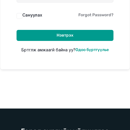
Сануулах
Forgot Password?
Цахим сургалт
Цаг хугацаа орон зайнаас үл хамааран суралцах
Нэвтрэх
боломжтой цахим сургалт
Бүртгүүлж амжаагүй байна уу?
Одоо бүртгүүлье
Танхимын сургалт
Богино хугацаанд цогц мэдлэг олгох 7 хоногийн танхимын
сургалт