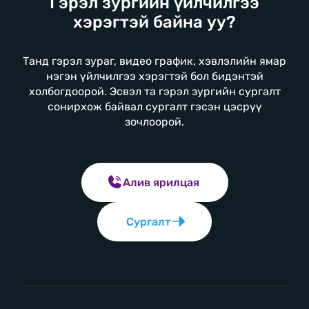
Гэрэл зургийн үйлчилгээ
хэрэгтэй байна уу?
Танд гэрэл зураг, видео график, хэвлэлийн ямар
нэгэн үйлчилгээ хэрэгтэй бол бидэнтэй
холбогдоорой. Эсвэл та гэрэл зургийн сургалт
сонирхож байвал сургалт гэсэн цэсрүү
зочлоорой.
Алив ярилцая
Сургалт