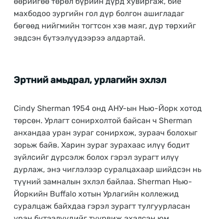
өөрийгөө төрөл бүрийн дүрд хувиргаж, бие
махбодоо зургийн гол дүр болгон ашигладаг
бөгөөд нийгмийн тогтсон хэв маяг, дүр төрхийг
эвдсэн бүтээлүүдээрээ алдартай.
Эртний амьдрал, урлагийн эхлэл
Cindy Sherman 1954 онд АНУ-ын Нью-Йорк хотод
төрсөн. Урлагт сонирхолтой байсан ч Sherman
анхандаа уран зураг сонирхож, зураач болохыг
зорьж байв. Харин зураг зурахаас илүү бодит
зүйлсийг дүрсэлж болох гэрэл зурагт илүү
дурлаж, энэ чиглэлээр суралцахаар шийдсэн нь
түүний замналын эхлэл байлаа. Sherman Нью-
Йоркийн Buffalo хотын Урлагийн коллежид
суралцаж байхдаа гэрэл зурагт тулгуурласан
уран бүтээлүүдийг туурвиж эхэлсэн юм.