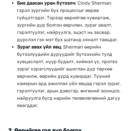
Бие даасан уран бүтээлч
: Cindy Sherman
гэрэл зургийн бүх процессыг өөрөө
гүйцэтгэдэг. Тэрээр өөрийгөө хувиргаж,
зургийн дүр болгон өөрчлөн, зураг авалт,
гэрэлтүүлэг, найруулга, эцэст нь засвар,
дүрслэл гэх мэт бүх шатанд хяналт тавьдаг.
Зураг авах үйл явц
: Sherman өөрийн
бүтээлүүдийн дүрүүдийг бүтээхийн тулд
хувцаслалт, нүүр будалт, хиймэл үс, протез
зэрэг хэрэгслүүдийг ашиглан дүр төрхөө
өөрчилж, өөрийн дүрд хувирдаг. Түүний
камерын ард ажиллах үйл явцад гэрэл зураг,
гэрэлтүүлэг, арын дэвсгэр, өнгөний зохицол,
найруулга бүгд нарийн төлөвлөгөөний дагуу
явагддаг.
2.
Өөрийгөө гол дүр болгох