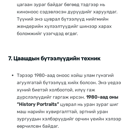
цагаан зураг байдаг бөгөөд тэдгээр нь
киноноос сэдэвлэсэн дүрүүдийг харуулдаг.
Түүний энэ цуврал бүтээлүүд нийгмийн
жендерийн хүлээлтүүдийг шинээр харах
боломжийг үзэгчдэд өгдөг.
7.
Цаашдын бүтээлүүдийн техник
Тэрээр 1980-аад оноос хойш улам гүнзгий
агуулгатай бүтээлүүд хийх болсон. Энэ үедээ
хүний ​​биетэй холбоотой, илүү гаж
дүрслэлүүдийг гаргаж ирсэн.
1980-аад оны
“History Portraits”
цуврал нь уран зураг шиг
маш нарийн хувиргалттай, эртний уран
зургуудын хэлбэрүүдийг орчин үеийн хэлээр
өөрчилсөн байдаг.