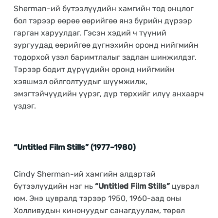
Sherman-ий бүтээлүүдийн хамгийн тод онцлог
бол тэрээр өөрөө өөрийгөө янз бүрийн дүрээр
гарган харуулдаг. Гэсэн хэдий ч түүний
зургуудад өөрийгөө дүгнэхийн оронд нийгмийн
тодорхой үзэл баримтлалыг задлан шинжилдэг.
Тэрээр бодит дүрүүдийн оронд нийгмийн
хэвшмэл ойлголтуудыг шүүмжилж,
эмэгтэйчүүдийн үүрэг, дүр төрхийг илүү анхаарч
үздэг.
“Untitled Film Stills” (1977–1980)
Cindy Sherman-ий хамгийн алдартай
бүтээлүүдийн нэг нь
“Untitled Film Stills”
цуврал
юм. Энэ цувралд тэрээр 1950, 1960-аад оны
Холливудын кинонуудыг санагдуулам, төрөл