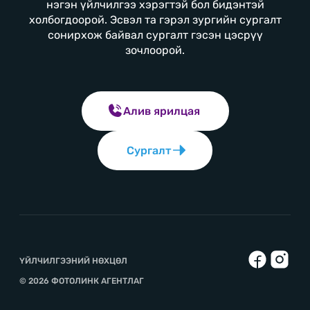
нэгэн үйлчилгээ хэрэгтэй бол бидэнтэй
холбогдоорой. Эсвэл та гэрэл зургийн сургалт
сонирхож байвал сургалт гэсэн цэсрүү
зочлоорой.
Алив ярилцая
Сургалт
ҮЙЛЧИЛГЭЭНИЙ НӨХЦӨЛ
© 2026 ФОТОЛИНК АГЕНТЛАГ