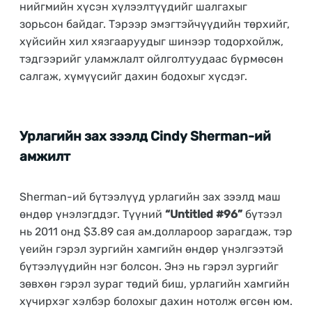
нийгмийн хүсэн хүлээлтүүдийг шалгахыг
зорьсон байдаг. Тэрээр эмэгтэйчүүдийн төрхийг,
хүйсийн хил хязгааруудыг шинээр тодорхойлж,
тэдгээрийг уламжлалт ойлголтуудаас бүрмөсөн
салгаж, хүмүүсийг дахин бодохыг хүсдэг.
Урлагийн зах зээлд Cindy Sherman-ий
амжилт
Sherman-ий бүтээлүүд урлагийн зах зээлд маш
өндөр үнэлэгддэг. Түүний
“Untitled #96”
бүтээл
нь 2011 онд $3.89 сая ам.доллароор зарагдаж, тэр
үеийн гэрэл зургийн хамгийн өндөр үнэлгээтэй
бүтээлүүдийн нэг болсон. Энэ нь гэрэл зургийг
зөвхөн гэрэл зураг төдий биш, урлагийн хамгийн
хүчирхэг хэлбэр болохыг дахин нотолж өгсөн юм.