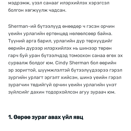
мэдрэмж, үзэл санааг илэрхийлэх хэрэгсэл
болгон хөгжүүлж чадсан.
Sherman-ий бүтээлүүд өнөөдөр ч гэсэн орчин
үеийн урлагийн ертөнцөд нөлөөлсөөр байна.
Түүний арга барил, урлагийн дүр төрхүүдийг
өөрийн дүрээр илэрхийлэх нь шинээр төрөн
гарч буй уран бүтээлчдэд томоохон санаа өгөх эх
сурвалж болдог юм. Cindy Sherman бол өөрийн
эр зоригтой, шүүмжлэлтэй бүтээлүүдээрээ гэрэл
зургийн урлагт эргэлт хийсэн, шинэ үеийн гэрэл
зурагчин төдийгүй орчин үеийн урлагийн үнэт
зүйлсийг дахин тодорхойлсон агуу зураач юм.
1.
Өөрөө зураг авах үйл явц