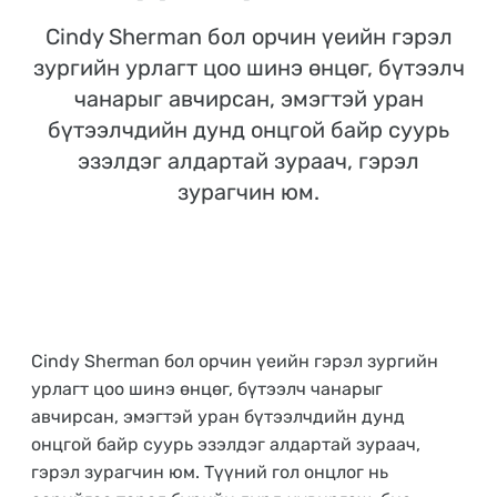
Cindy Sherman бол орчин үеийн гэрэл
Цахим сургалт
зургийн урлагт цоо шинэ өнцөг, бүтээлч
Цаг хугацаа орон зайнаас үл хамааран суралцах боломжтой
чанарыг авчирсан, эмэгтэй уран
цахим сургалт
бүтээлчдийн дунд онцгой байр суурь
эзэлдэг алдартай зураач, гэрэл
Танхимын сургалт
зурагчин юм.
Богино хугацаанд цогц мэдлэг олгох 7 хоногийн танхимын
сургалт
Cindy Sherman бол орчин үеийн гэрэл зургийн
урлагт цоо шинэ өнцөг, бүтээлч чанарыг
авчирсан, эмэгтэй уран бүтээлчдийн дунд
онцгой байр суурь эзэлдэг алдартай зураач,
гэрэл зурагчин юм. Түүний гол онцлог нь