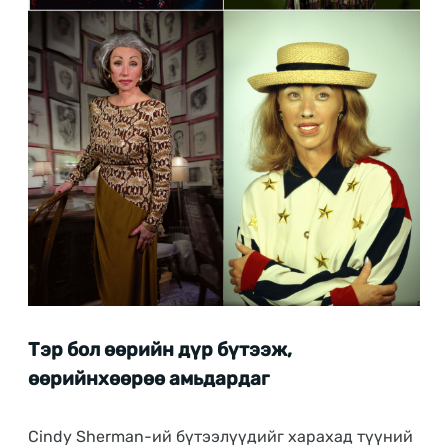
Тэр бол өөрийн дүр бүтээж,
өөрийнхөөрөө амьдардаг
Cindy Sherman-ий бүтээлүүдийг харахад түүний