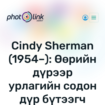
Skip
to
content
Cindy Sherman
(1954–): Өөрийн
дүрээр
урлагийн содон
дүр бүтээгч