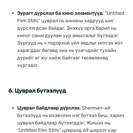
Зурагт дүрслэл ба кино элементүүд
: “Untitled
Film Stills” цуврал нь киноны кадрууд шиг
дүрслэгдсэн байдаг. Энэхүү арга барил нь
киног санагдуулам уур амьсгалыг бүтээдэг.
Зургууд нь ч тодорхой үйл явдлыг илтгэх мэт
харагддаг бөгөөд энэ нь үзэгчдийг тухайн
дүрийг яг юу хийж байгааг төсөөлөхөд
хүргэдэг.
6.
Цуврал бүтээлүүд
Цуврал байдлаар дүрслэх
: Sherman-ий
бүтээлүүд нь ихэвчлэн нэг бүтээл биш, харин
цуврал байдлаар бүтээгддэг. Жишээ нь,
“Untitled Film Stills” цувралд 69 ширхэг хар