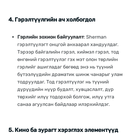
4.
Гэрэлтүүлгийн ач холбогдол
Гэрлийн зохион байгуулалт
: Sherman
гэрэлтүүлэгт онцгой анхаарал хандуулдаг.
Тэрээр байгалийн гэрэл, хиймэл гэрэл, тод
өнгөний гэрэлтүүлэг гэх мэт олон төрлийн
гэрлийг ашигладаг бөгөөд энэ нь түүний
бүтээлүүдийн драматик шинж чанарыг улам
тодруулдаг. Тод гэрэлтүүлэг нь түүний
дүрүүдийн нүүр будалт, хувцаслалт, дүр
төрхийг илүү тодорхой болгож, илүү утга
санаа агуулсан байдлаар илэрхийлдэг.
5.
Кино ба зурагт хэрэглэх элементүүд