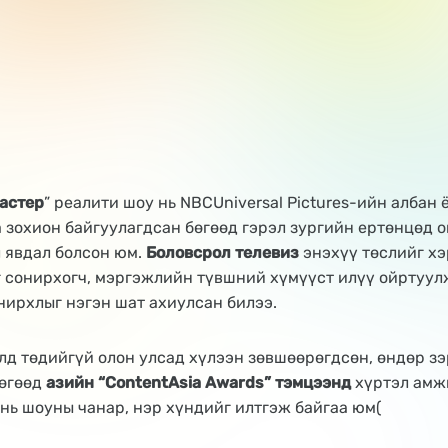
астер
” реалити шоу нь NBCUniversal Pictures-ийн албан
 зохион байгуулагдсан бөгөөд гэрэл зургийн ертөнцөд о
 явдал болсон юм.
Боловсрол телевиз
энэхүү төслийг хэ
г сонирхогч, мэргэжлийн түвшний хүмүүст илүү ойртуул
нирхлыг нэгэн шат ахиулсан билээ.
лд төдийгүй олон улсад хүлээн зөвшөөрөгдсөн, өндөр з
бөгөөд
азийн “ContentAsia Awards” тэмцээнд
хүртэл амж
 нь шоуны чанар, нэр хүндийг илтгэж байгаа юм​(