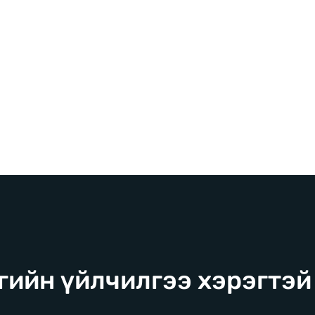
гийн үйлчилгээ хэрэгтэй