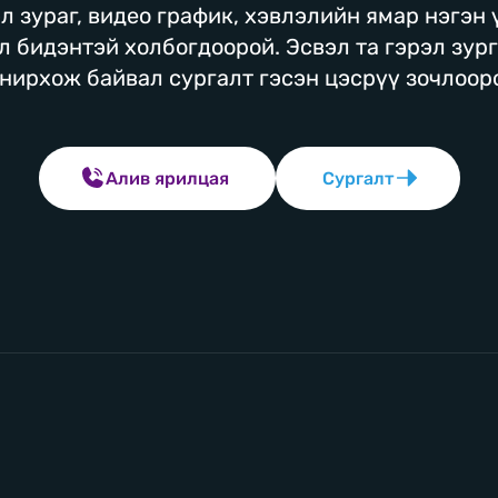
л зураг, видео график, хэвлэлийн ямар нэгэн
л бидэнтэй холбогдоорой. Эсвэл та гэрэл зур
нирхож байвал сургалт гэсэн цэсрүү зочлоор
Алив ярилцая
Сургалт