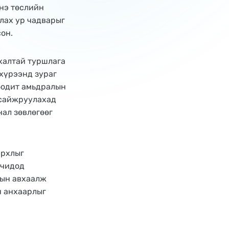
энэ төслийн
лах ур чадварыг
он.
халтай туршлага
хүрээнд зураг
бодит амьдралын
 сайжруулахад
нал зөвлөгөөг
ирхлыг
гчидод
дын авхаалж
н анхаарлыг