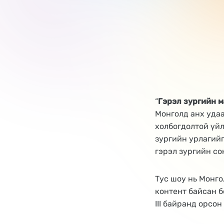
“
Гэрэл зургийн м
Монголд анх удаа
холбогдолтой үйл
зургийн урлагий
гэрэл зургийн со
Тус шоу нь Монго
контент байсан 
III байранд орсон