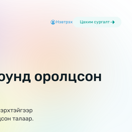
Нэвтрэх
Цахим сургалт
шоунд оролцсон
 эрхтэйгээр
сон талаар.