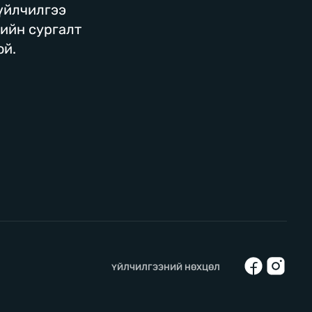
 үйлчилгээ
гийн сургалт
ой.
ҮЙЛЧИЛГЭЭНИЙ НӨХЦӨЛ