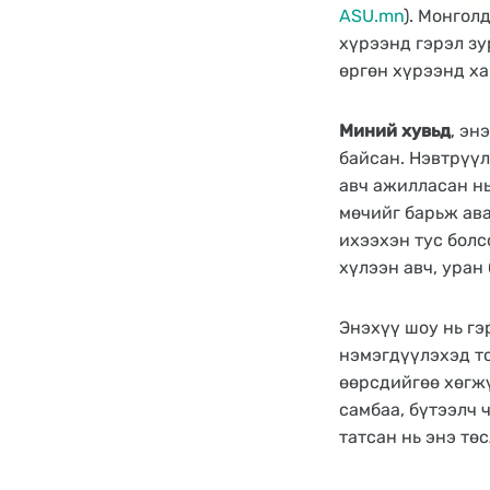
ASU.mn
). Монгол
хүрээнд гэрэл зу
өргөн хүрээнд ха
Миний хувьд
, эн
байсан. Нэвтрүүл
авч ажилласан нь
мөчийг барьж ав
ихээхэн тус болс
хүлээн авч, уран
Энэхүү шоу нь гэ
нэмэгдүүлэхэд т
өөрсдийгөө хөгж
самбаа, бүтээлч 
татсан нь энэ тө