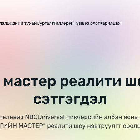
лэл
Бидний тухай
Сургалт
Галлерей
Түвшээ блог
Харилцах
 мастер реалити 
сэтгэгдэл
телевиз NBCUniversal пикчерсийн албан ёсны
ГИЙН МАСТЕР” реалити шоу нэвтрүүлгт оролц