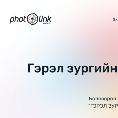
Skip
to
content
Эх
Гэрэл зургийн
Боловсрол 
“ГЭРЭЛ ЗУР