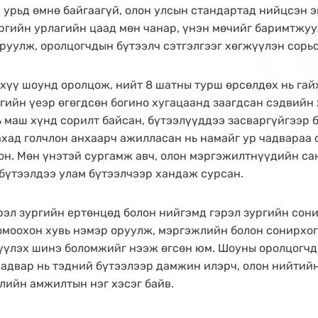
д урьд өмнө байгаагүй, олон улсын стандартад нийцсэн 
ргийн урлагийн цаад мөн чанар, үнэн мөчийг баримтжуу
руулж, оролцогчдын бүтээлч сэтгэлгээг хөгжүүлэн сорьс
эхүү шоунд оролцож, нийт 8 шатны турш өрсөлдөх нь гай
гийн үеэр өгөгдсөн богино хугацаанд заагдсан сэдвийн 
 маш хүнд сорилт байсан, бүтээлүүддээ засваргүйгээр 
ахад голчлон анхаарч ажилласан нь намайг ур чадвараа
он. Мөн үнэтэй сургамж авч, олон мэргэжилтнүүдийн са
 бүтээлдээ улам бүтээлчээр хандаж сурсан.
рэл зургийн ертөнцөд болон нийгэмд гэрэл зургийн сон
омоохон хувь нэмэр оруулж, мэргэжлийн болон сонирхо
үүлэх шинэ боломжийг нээж өгсөн юм. Шоуны оролцогч
чадвар нь тэдний бүтээлээр дамжин илэрч, олон нийтий
слийн амжилтын нэг хэсэг байв​.