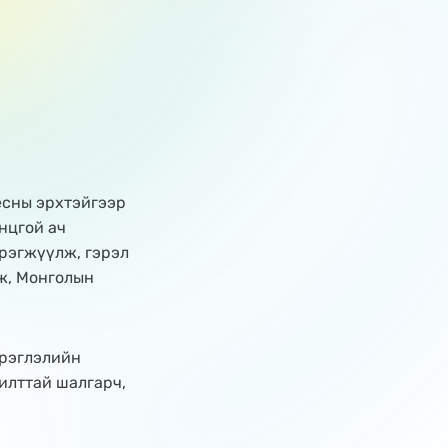
 ёсны эрхтэйгээр
нцгой ач
рэгжүүлж, гэрэл
ж, Монголын
эрэглэлийн
илттай шалгарч,