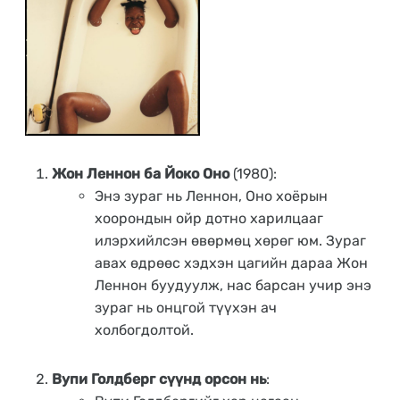
Жон Леннон ба Йоко Оно
(1980):
Энэ зураг нь Леннон, Оно хоёрын
хоорондын ойр дотно харилцааг
илэрхийлсэн өвөрмөц хөрөг юм. Зураг
авах өдрөөс хэдхэн цагийн дараа Жон
Леннон буудуулж, нас барсан учир энэ
зураг нь онцгой түүхэн ач
холбогдолтой.
Вупи Голдберг сүүнд орсон нь
: