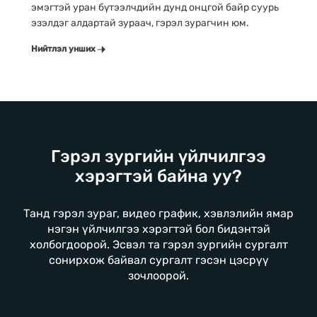
эмэгтэй уран бүтээлчдийн дунд онцгой байр суурь
эзэлдэг алдартай зураач, гэрэл зурагчин юм.
Нийтлэл унших
Гэрэл зургийн үйлчилгээ
хэрэгтэй байна уу?
Танд гэрэл зураг, видео график, хэвлэлийн ямар
нэгэн үйлчилгээ хэрэгтэй бол бидэнтэй
холбогдоорой. Эсвэл та гэрэл зургийн сургалт
сонирхож байвал сургалт гэсэн цэсрүү
зочлоорой.