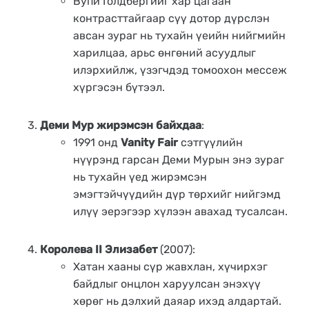
Вупи Голдбергийг хар цагаан
контрасттайгаар сүү дотор дүрслэн
авсан зураг нь тухайн үеийн нийгмийн
харилцаа, арьс өнгөний асуудлыг
илэрхийлж, үзэгчдэд томоохон мессеж
хүргэсэн бүтээл.
Деми Мур жирэмсэн байхдаа
:
1991 онд
Vanity Fair
сэтгүүлийн
нүүрэнд гарсан Деми Мурын энэ зураг
нь тухайн үед жирэмсэн
эмэгтэйчүүдийн дүр төрхийг нийгэмд
илүү эерэгээр хүлээн авахад тусалсан.
Королева II Элизабет
(2007):
Хатан хааны сүр жавхлан, хүчирхэг
байдлыг онцлон харуулсан энэхүү
хөрөг нь дэлхий даяар ихэд алдартай.