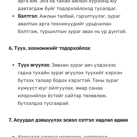
арга юм. Энэ нь танай ажлын хүрээнд юу
давтагдаж буйг тодорхойлоход тусалдаг.
Бэлтгэл
: Ажлын талбай, гэрэлтүүлэг, зураг
авалтын арга техникүүдийг урьдчилан
бэлтгэж, туршилтын зураг авах нь үр дүнтэй.
6. Түүх, зохиомжийг тодорхойлох
Түүх өгүүлэх
: Зөвхөн зураг авч үлдэхээс
гадна тухайн зураг өгүүлэх түүхийг хэрхэн
бүтээх талаар бодох хэрэгтэй. Таны зураг
хүмүүст юуг ойлгуулах, ямар санаа
илэрхийлэх ёстойг сайтар төлөвлөж,
бүтээлдээ тусгаарай.
7. Асуудал дэвшүүлэх эсвэл сэтгэл хөдлөл өдөөх
Үзэгчдэд аливаа мэдрэмж, сэтгэгдэл