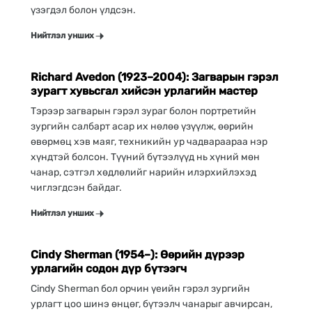
үзэгдэл болон үлдсэн.
Гэрэл зураг
Нийтлэл унших
Richard Avedon (1923–2004): Загварын гэрэл
зурагт хувьсгал хийсэн урлагийн мастер
Тэрээр загварын гэрэл зураг болон портретийн
зургийн салбарт асар их нөлөө үзүүлж, өөрийн
өвөрмөц хэв маяг, техникийн ур чадвараараа нэр
хүндтэй болсон. Түүний бүтээлүүд нь хүний мөн
чанар, сэтгэл хөдлөлийг нарийн илэрхийлэхэд
чиглэгдсэн байдаг.
Гэрэл зураг
Нийтлэл унших
Cindy Sherman (1954–): Өөрийн дүрээр
урлагийн содон дүр бүтээгч
Cindy Sherman бол орчин үеийн гэрэл зургийн
урлагт цоо шинэ өнцөг, бүтээлч чанарыг авчирсан,