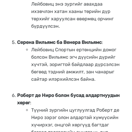
Лейбовиц энэ зургийг авахдаа
ихэвчлэн хатан хааны төрийн дүр
төрхийг харуулсан өвөрмөц орчинг
бүрдүүлсэн.
Серена Вильямс ба Венера Вильямс
:
Лейбовиц Спортын ертөнцийн домог
болсон Вильямс эгч дүүсийн дүрийг
хүчтэй, зоригтой байдлаар дүрсэлсэн
бөгөөд тэдний амжилт, зан чанарыг
сайтар илэрхийлсэн байна.
Роберт де Ниро болон бусад алдартнуудын
хөрөг
:
Түүний зургийн цуглуулгад Роберт де
Ниро зэрэг олон алдартай хүмүүсийн
хүчирхэг, онцгой хөргүүд багтдаг