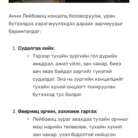
Анни Лейбовиц концепц боловсруулж, уран
бүтээлдээ хэрэгжүүлэхдээ дараах зарчмуудыг
баримталдаг:
Судалгаа хийх
:
Тэрээр тухайн зургийн гол дүрийн
амьдрал, ажил үйлс, зан чанар, биеэ
авч явах байдал зэргийг гүнзгий
судалдаг. Энэ нь зургийн концепцийг
тухайн хүний онцлогт тохируулан
бүтээхэд тус болдог.
Өвөрмөц орчин, зохиомж гаргах
:
Лейбовиц зураг авахдаа тухайн орчныг
маш нарийн төлөвлөж, тухайн хүний
зан чанар, үзэл бодолтой нийцсэн