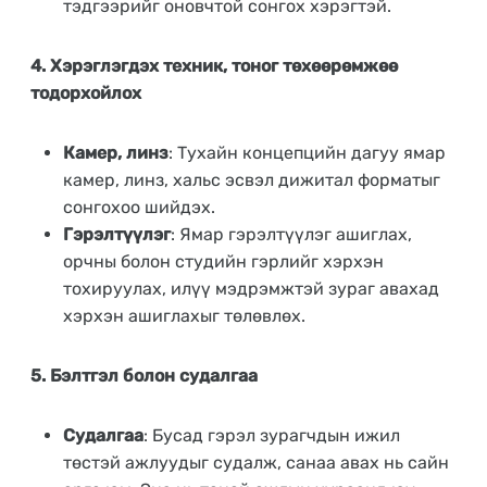
тэдгээрийг оновчтой сонгох хэрэгтэй.
4. Хэрэглэгдэх техник, тоног төхөөрөмжөө
тодорхойлох
Камер, линз
: Тухайн концепцийн дагуу ямар
камер, линз, хальс эсвэл дижитал форматыг
сонгохоо шийдэх.
Гэрэлтүүлэг
: Ямар гэрэлтүүлэг ашиглах,
орчны болон студийн гэрлийг хэрхэн
тохируулах, илүү мэдрэмжтэй зураг авахад
хэрхэн ашиглахыг төлөвлөх.
5. Бэлтгэл болон судалгаа
Судалгаа
: Бусад гэрэл зурагчдын ижил
төстэй ажлуудыг судалж, санаа авах нь сайн