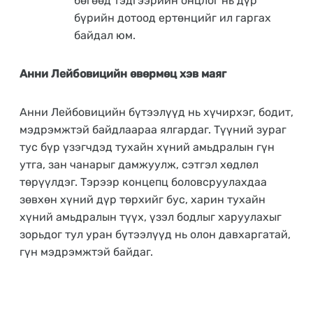
бөгөөд тэдгээрийн онцлог нь дүр
бүрийн дотоод ертөнцийг ил гаргах
байдал юм.
Анни Лейбовицийн өвөрмөц хэв маяг
Анни Лейбовицийн бүтээлүүд нь хүчирхэг, бодит,
мэдрэмжтэй байдлаараа ялгардаг. Түүний зураг
тус бүр үзэгчдэд тухайн хүний амьдралын гүн
утга, зан чанарыг дамжуулж, сэтгэл хөдлөл
төрүүлдэг. Тэрээр концепц боловсруулахдаа
зөвхөн хүний дүр төрхийг бус, харин тухайн
хүний амьдралын түүх, үзэл бодлыг харуулахыг
зорьдог тул уран бүтээлүүд нь олон давхаргатай,
гүн мэдрэмжтэй байдаг.