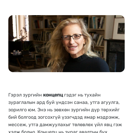
Цахим сургалт
Цаг хугацаа орон зайнаас үл хамааран суралцах боломжтой
цахим сургалт
Танхимын сургалт
Богино хугацаанд цогц мэдлэг олгох 7 хоногийн танхимын
сургалт
Гэрэл зургийн
концепц
гэдэг нь тухайн
зураглалын ард буй үндсэн санаа, утга агуулга,
зорилго юм. Энэ нь зөвхөн зургийн дүр төрхийг
бий болгоод зогсохгүй үзэгчдэд ямар мэдрэмж,
мессеж, утга дамжуулахыг төлөвлөх үйл явц гэж
хэлж болно. Концепц нь зураг авалтын бүх