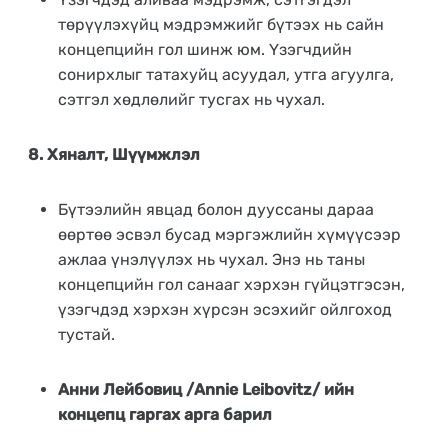
төрүүлэхүйц мэдрэмжийг бүтээх нь сайн
концепцийн гол шинж юм. Үзэгчдийн
сонирхлыг татахуйц асуудал, утга агуулга,
сэтгэл хөдлөлийг тусгах нь чухал.
8. Хяналт, Шүүмжлэл
Бүтээлийн явцад болон дууссаны дараа
өөртөө эсвэл бусад мэргэжлийн хүмүүсээр
ажлаа үнэлүүлэх нь чухал. Энэ нь таны
концепцийн гол санааг хэрхэн гүйцэтгэсэн,
үзэгчдэд хэрхэн хүрсэн эсэхийг ойлгоход
тустай.
Анни Лейбовиц /Annie Leibovitz/ ийн
концепц гаргах арга барил