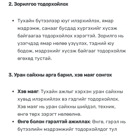
2. Зорилгоо тодорхойлох
Тухайн бүтээлээр юуг илэрхийлэх, ямар
мэдрэмж, санааг бусдад хүргэхийг хүсэж
байгаагаа тодорхойлох хэрэгтэй. Зорилго нь
үзэгчдэд ямар нөлөө үзүүлэх, тэдний юу
бодож, мэдрэхийг хүсэж байгааг тодорхойлж
өгөхөд тустай.
3. Уран сайхны арга барил, хэв маяг сонгох
Хэв маяг
: Тухайн ажлыг хэрхэн уран сайхны
хувьд илэрхийлэх вэ гэдгийг тодорхойлох.
Хэв маяг нь уран сайхны шийдэл, техник,
өнгө төрх зэрэгт нөлөөлнө.
Өнгө болон гэрэлтэй ажиллах
: Өнгө, гэрэл нь
бүтээлийн мэдрэмжийг тодорхойлдог тул