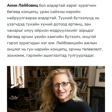
Анни Лейбовиц
бол алдартай хөрөг зурагчин
бөгөөд концепц, уран сайхны нарийн
найруулгаараа алдартай. Түүний бүтээлүүд нь
үзэгчдэд тухайн хүний дотоод ертөнц, зан
чанарыг илүү ойрхон мэдрүүлэхийг зорьдог
бөгөөд орчин үеийн хамгийн бүтээлч, онцгой
гэрэл зурагчдын нэг юм. Лейбовицийн ажлын
онцлог нь гүн нарийн концепц, орчны төлөвлөлт,
зохиомж, гэрлийн ашиглалтад тулгуурладаг.