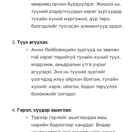
өвөрмөц орчин бүрдүүлдэг. Жишээ нь,
түүний алдартнуудын хөрөг зургуудад
тухайн хүний мэргэжил, дүр төрх,
бэлгэдлийг тусгасан элементүүд ордог.
Түүх өгүүлэх
:
Анни Лейбовицийн зургууд нь зөвхөн
гоё хөрөг төдийгүй тухайн хүний түүх,
мэдрэмж, амьдралын утга учрыг
өгүүлдэг. Энэ нь түүний зургийг
үзэгчдэд илүү ойрхон болгож, тухайн
хүнийг харж, ойлгох, бодол төрүүлэх
боломжийг олгодог.
Гэрэл, сүүдэр ашиглах
:
Тэрээр гэрлийг ашиглахдаа маш
нарийн бодлогоор ханддаг. Өндөр