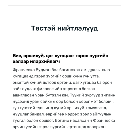
Төстэй нийтлэлүүд
Гэрэл зураг
Бие, оршихуй, цаг хугацааг гэрэл зургийн
хэлээр илэрхийлэгч
Франческа Вудман бол богинохон амьдралынхаа
хугацаанд гэрэл зургийг оршихуйн гүн утга,
эмэгтэй хүний дотоод ертөнц, цаг хугацаа ба орон
зайг судлах философийн хэрэгсэл болгон
ашигласан уран бүтээлч юм. Түүний зургууд энгийн
нүдээнд уран сайхны сор болсон хөрөг мэт боловч,
гүн гүнзгий түвшинд хүний оршихуйн эмзэглэл,
нууцлаг байдал, өөрийгөө мэдрэх эрэл хайгуулын
тусгал болон оршдог. Богино насалсан ч Франческа
орчин үеийн гэрэл зургийн ертөнцөд ховорхон