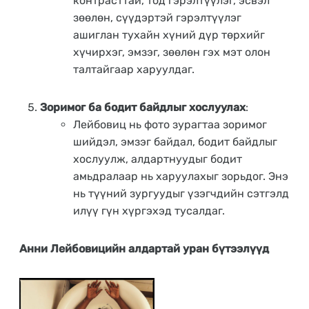
контрасттай, тод гэрэлтүүлэг, эсвэл
зөөлөн, сүүдэртэй гэрэлтүүлэг
ашиглан тухайн хүний дүр төрхийг
хүчирхэг, эмзэг, зөөлөн гэх мэт олон
талтайгаар харуулдаг.
Зоримог ба бодит байдлыг хослуулах
:
Лейбовиц нь фото зурагтаа зоримог
шийдэл, эмзэг байдал, бодит байдлыг
хослуулж, алдартнуудыг бодит
амьдралаар нь харуулахыг зорьдог. Энэ
нь түүний зургуудыг үзэгчдийн сэтгэлд
илүү гүн хүргэхэд тусалдаг.
Анни Лейбовицийн алдартай уран бүтээлүүд