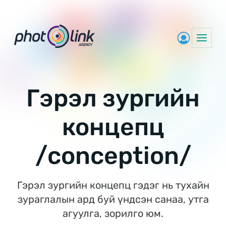
Skip
to
content
Гэрэл зургийн
концепц
/conception/
Гэрэл зургийн концепц гэдэг нь тухайн
зураглалын ард буй үндсэн санаа, утга
агуулга, зорилго юм.