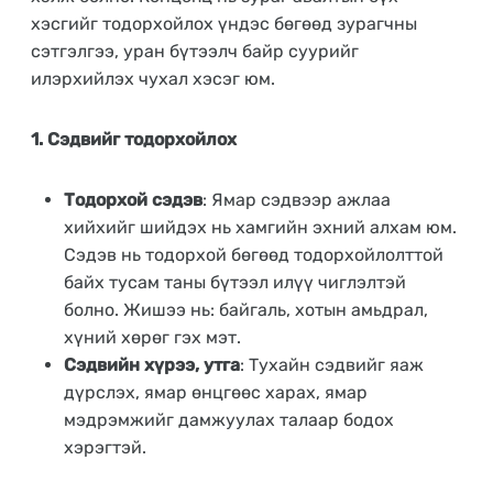
хэсгийг тодорхойлох үндэс бөгөөд зурагчны
сэтгэлгээ, уран бүтээлч байр суурийг
илэрхийлэх чухал хэсэг юм.
1. Сэдвийг тодорхойлох
Тодорхой сэдэв
: Ямар сэдвээр ажлаа
хийхийг шийдэх нь хамгийн эхний алхам юм.
Сэдэв нь тодорхой бөгөөд тодорхойлолттой
байх тусам таны бүтээл илүү чиглэлтэй
болно. Жишээ нь: байгаль, хотын амьдрал,
хүний хөрөг гэх мэт.
Сэдвийн хүрээ, утга
: Тухайн сэдвийг яаж
дүрслэх, ямар өнцгөөс харах, ямар
мэдрэмжийг дамжуулах талаар бодох
хэрэгтэй.